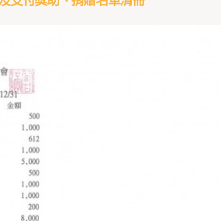
冊及支付獎助、捐贈名單清冊