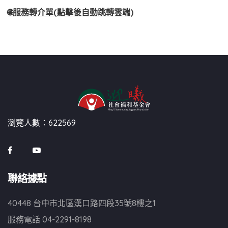
🌐服務轉介單(點擊後自動跳轉雲端)
瀏覽人數：622569
聯絡據點
40448 台中市北區漢口路四段35號8樓之1
服務電話
04-2291-8198