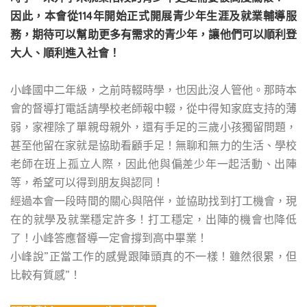
因此，本會從114年開始正式開展青少年生涯及就業輔導服
務，期待可以幫助更多有需求的青少年，讓他們可以順利登
大人、順利進入社會！
小峰國中二年級，之前時輟時學，也因此沒人管他。那時本
會的督導打電話請學校老師報中輟，從中得知家庭支持的薄
弱，家裡除了單親母親外，還有手足的三歲小孩獨留問題，
甚至他留在家就是協助看顧手足！無聊和無力的生活、學校
老師在班上孤立人際，因此他與偏差少年一起活動、出陣
等，希望可以得到朋友與認同！
經過本會一段時間的關心與陪伴，並協助找到打工機會，現
在的就學及就業穩定許多！打工穩定，出陣的機會也降低
了！小峰答應督導一定會撐到高中畢業！
小峰說”正當工作的感覺跟陣頭真的不一樣！雖然很累，但
比較有質感”！