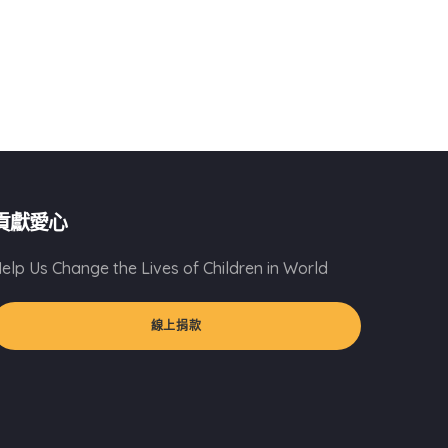
貢獻愛心
elp Us Change the Lives of Children in World
線上捐款