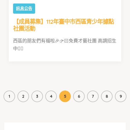
訊息公告
【成員募集】112年臺中市西區青少年據點
社團活動
西區的朋友們有福啦🎉👉🏻免費才藝社團 高調招生
中👈🏻
1
2
3
4
5
6
7
8
9