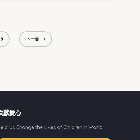
9
下一頁
貢獻愛心
elp Us Change the Lives of Children in World