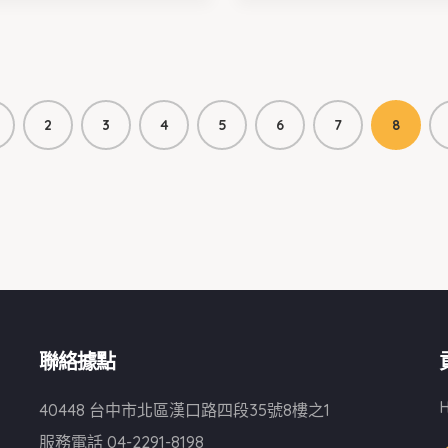
2
3
4
5
6
7
8
聯絡據點
H
40448 台中市北區漢口路四段35號8樓之1
服務電話
04-2291-8198