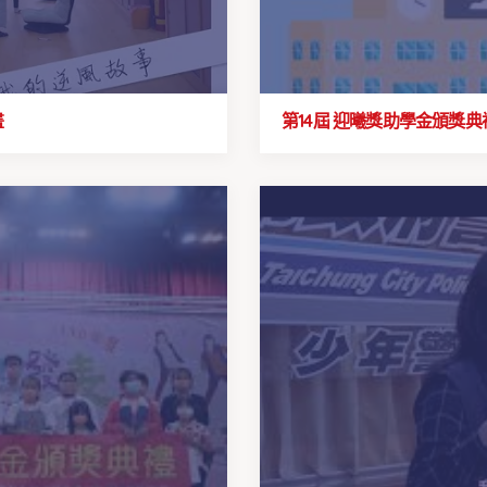
畫
第14屆 迎曦獎助學金頒獎典