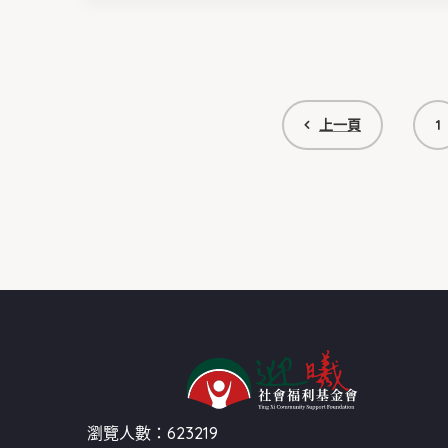
上一頁
1
瀏覽人數：623219